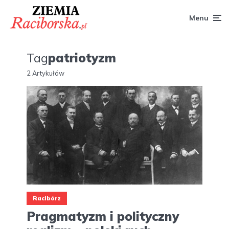
Menu
Tag
patriotyzm
2 Artykułów
Racibórz
Pragmatyzm i polityczny