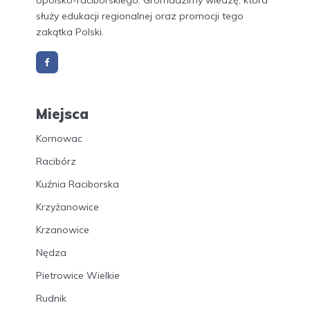
opolsko-raciborskiego. Gromadzimy wiedzę, która
służy edukacji regionalnej oraz promocji tego
zakątka Polski.
Miejsca
Kornowac
Racibórz
Kuźnia Raciborska
Krzyżanowice
Krzanowice
Nędza
Pietrowice Wielkie
Rudnik