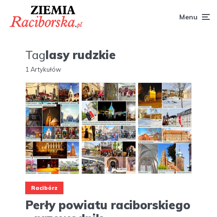
Menu
Tag
lasy rudzkie
1 Artykułów
Racibórz
Perły powiatu raciborskiego