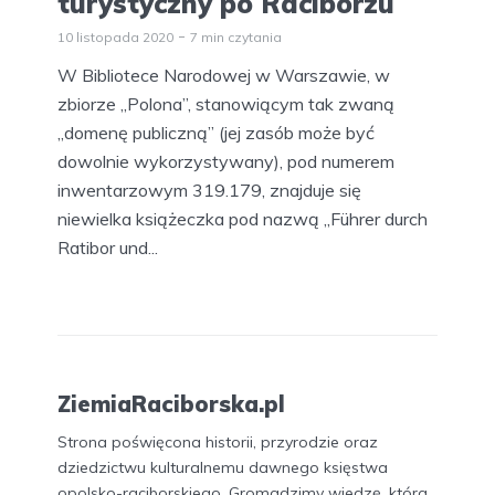
turystyczny po Raciborzu
10 listopada 2020
7 min czytania
W Bibliotece Narodowej w Warszawie, w
zbiorze „Polona”, stanowiącym tak zwaną
„domenę publiczną” (jej zasób może być
dowolnie wykorzystywany), pod numerem
inwentarzowym 319.179, znajduje się
niewielka książeczka pod nazwą „Führer durch
Ratibor und...
ZiemiaRaciborska.pl
Strona poświęcona historii, przyrodzie oraz
dziedzictwu kulturalnemu dawnego księstwa
opolsko-raciborskiego. Gromadzimy wiedzę, która