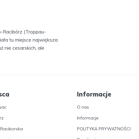
wa-Racibórz (Troppau-
iała tu miejsce największa
 nie cesarskich, ale
sca
Informacje
wac
O nas
rz
Informacje
 Raciborska
POLITYKA PRYWATNOŚCI