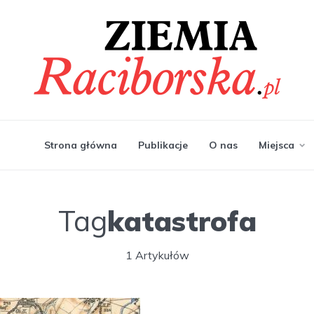
Strona główna
Publikacje
O nas
Miejsca
Tag
katastrofa
1 Artykułów