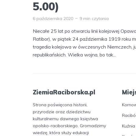
5.00)
6 października 2020
9 min czytania
Niecałe 25 lat po otwarciu linii kolejowej Opa
Ratibor), w piątek 24 października 1919 roku m
tragedia kolejowa w ówczesnych Niemczech, już
republikańskich. Wielka wojna, bo tak...
ZiemiaRaciborska.pl
Miej
Strona poświęcona historii,
Korno
przyrodzie oraz dziedzictwu
Racibó
kulturalnemu dawnego księstwa
opolsko-raciborskiego. Gromadzimy
Kuźnia
wiedzę, która służy edukacji