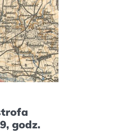
trofa
9, godz.