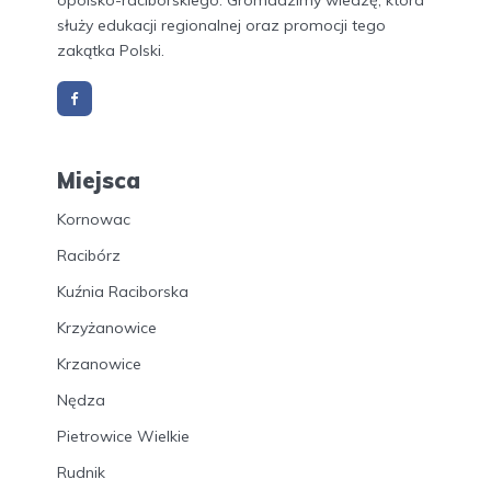
opolsko-raciborskiego. Gromadzimy wiedzę, która
służy edukacji regionalnej oraz promocji tego
zakątka Polski.
Miejsca
Kornowac
Racibórz
Kuźnia Raciborska
Krzyżanowice
Krzanowice
Nędza
Pietrowice Wielkie
Rudnik