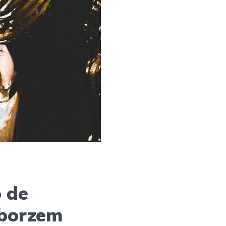
 de
iborzem