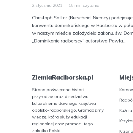
2 stycznia 2021
15 min czytania
Christoph Sottor (Burscheid, Niemcy) podejmuj
konwentu dominikańskiego w Raciborzu w połow
w naszym mieście założyciela zakonu, św. Dom
„Dominikanie raciborscy” autorstwa Pawła...
ZiemiaRaciborska.pl
Miej
Strona poświęcona historii,
Korno
przyrodzie oraz dziedzictwu
Racibó
kulturalnemu dawnego księstwa
opolsko-raciborskiego. Gromadzimy
Kuźnia
wiedzę, która służy edukacji
Krzyża
regionalnej oraz promocji tego
zakątka Polski.
Krzan