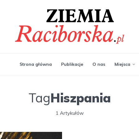
Strona główna
Publikacje
O nas
Miejsca
Tag
Hiszpania
1 Artykułów