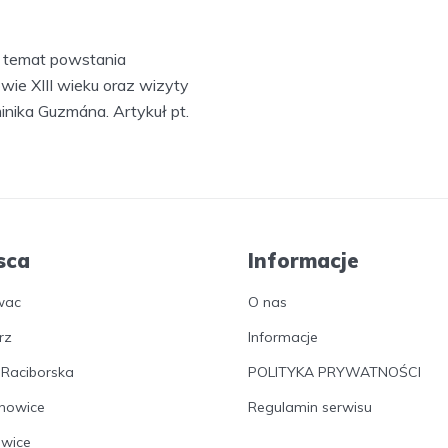
e temat powstania
ie XIII wieku oraz wizyty
inika Guzmána. Artykuł pt.
sca
Informacje
wac
O nas
rz
Informacje
 Raciborska
POLITYKA PRYWATNOŚCI
nowice
Regulamin serwisu
owice