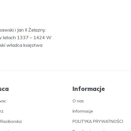
awski i Jan II Żelazny.
o w latach 1337 – 1424 W
ski władca księstwa
sca
Informacje
wac
O nas
rz
Informacje
 Raciborska
POLITYKA PRYWATNOŚCI