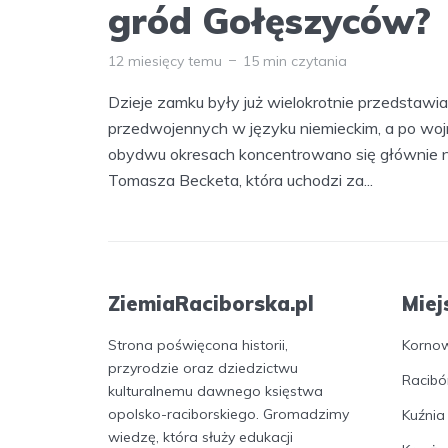
gród Gołęszyców?
12 miesięcy temu
15 min czytania
Dzieje zamku były już wielokrotnie przedstawi
przedwojennych w języku niemieckim, a po woj
obydwu okresach koncentrowano się głównie na
Tomasza Becketa, która uchodzi za...
ZiemiaRaciborska.pl
Miej
Strona poświęcona historii,
Korno
przyrodzie oraz dziedzictwu
Racibó
kulturalnemu dawnego księstwa
opolsko-raciborskiego. Gromadzimy
Kuźnia
wiedzę, która służy edukacji