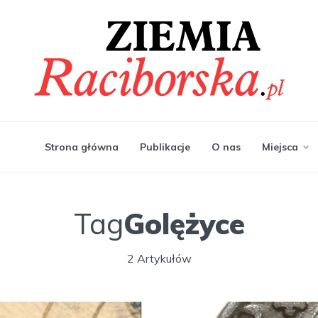
Strona główna
Publikacje
O nas
Miejsca
Tag
Golężyce
2 Artykułów