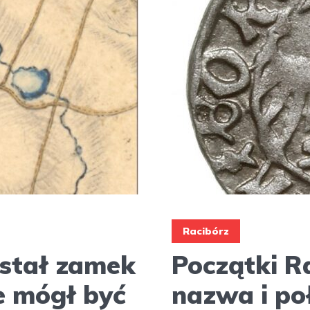
Racibórz
stał zamek
Początki R
e mógł być
nazwa i po