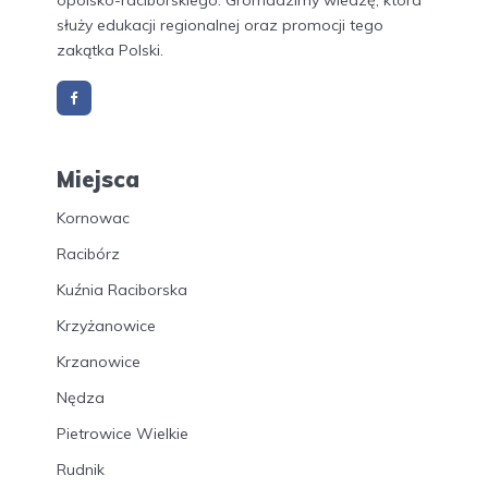
opolsko-raciborskiego. Gromadzimy wiedzę, która
służy edukacji regionalnej oraz promocji tego
zakątka Polski.
Miejsca
Kornowac
Racibórz
Kuźnia Raciborska
Krzyżanowice
Krzanowice
Nędza
Pietrowice Wielkie
Rudnik