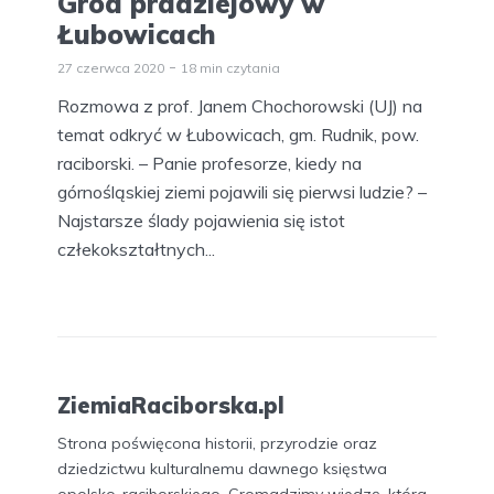
Gród pradziejowy w
Łubowicach
27 czerwca 2020
18 min czytania
Rozmowa z prof. Janem Chochorowski (UJ) na
temat odkryć w Łubowicach, gm. Rudnik, pow.
raciborski. – Panie profesorze, kiedy na
górnośląskiej ziemi pojawili się pierwsi ludzie? –
Najstarsze ślady pojawienia się istot
człekokształtnych...
ZiemiaRaciborska.pl
Strona poświęcona historii, przyrodzie oraz
dziedzictwu kulturalnemu dawnego księstwa