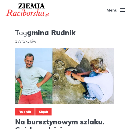
Menu
Tag
gmina Rudnik
1 Artykułów
Rudnik
Śląsk
Na bursztynowym szlaku.