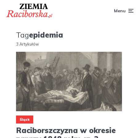
Menu
Tag
epidemia
3 Artykułów
Śląsk
Raciborszczyzna w okresie