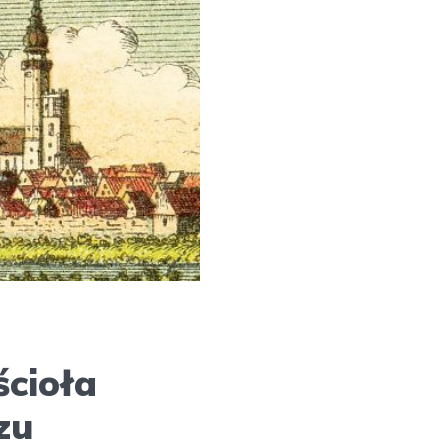
ścioła
zu