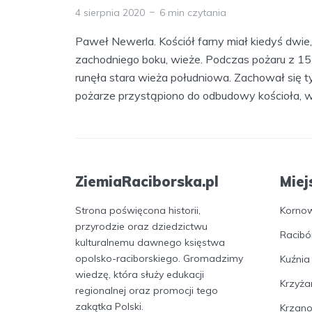
4 sierpnia 2020
6 min czytania
Paweł Newerla. Kościół farny miał kiedyś dwie,
zachodniego boku, wieże. Podczas pożaru z 15
runęła stara wieża południowa. Zachował się 
pożarze przystąpiono do odbudowy kościoła, w 
ZiemiaRaciborska.pl
Miej
Strona poświęcona historii,
Korno
przyrodzie oraz dziedzictwu
Racibó
kulturalnemu dawnego księstwa
opolsko-raciborskiego. Gromadzimy
Kuźnia
wiedzę, która służy edukacji
Krzyża
regionalnej oraz promocji tego
zakątka Polski.
Krzan