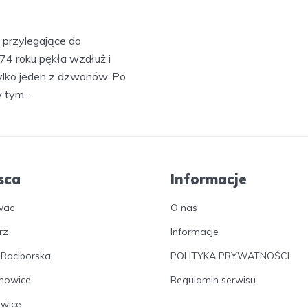
 przylegające do
74 roku pękła wzdłuż i
tylko jeden z dzwonów. Po
tym...
sca
Informacje
wac
O nas
rz
Informacje
 Raciborska
POLITYKA PRYWATNOŚCI
nowice
Regulamin serwisu
owice