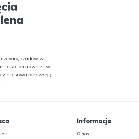
ęcia
lena
tną zmianę rządów w
e zaistniało również w
ku z czasową przewagą
.
sca
Informacje
wac
O nas