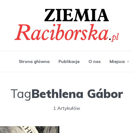
Strona główna
Publikacje
O nas
Miejsca
Tag
Bethlena Gábor
1 Artykułów