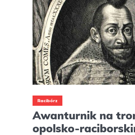
Racibórz
Awanturnik na tro
opolsko-raciborski