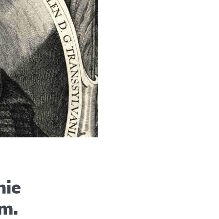
nie
m.